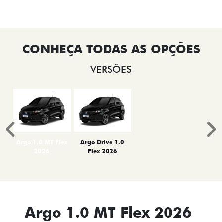
VERSÕES
Anterior
P
Argo 1.0 MT Flex
Argo Drive 1.0
2026
Flex 2026
Argo 1.0 MT Flex 2026