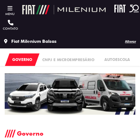
MENU
CONTATO
Fiat Milenium Balsas
Alterar
GOVERNO
CNPJ E MICROEMPRESÁRIO
AUTOESCOLA
Governo