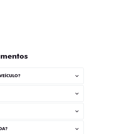
amentos
VEÍCULO?
DA?