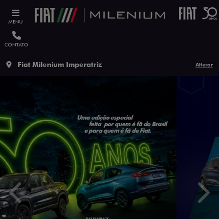
MENU
CONTATO
Fiat Milenium Imperatriz
Alterar
templates.template-01.components.carousel.texts.contro
temp