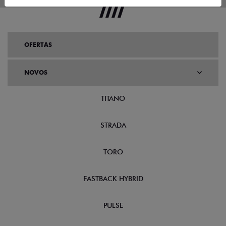
OFERTAS
NOVOS
TITANO
STRADA
TORO
FASTBACK HYBRID
PULSE