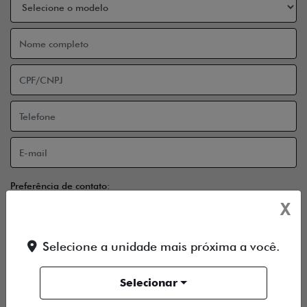
Preferência de contato:
Whatsapp
Telefone
Email
X
Li e aceito a
Política de Privacidade
e concordo em receber
Selecione a unidade mais próxima a você.
comunicações da concessionária.
ENTRAR EM CONTATO
Selecionar