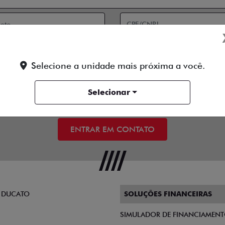
Selecione a unidade mais próxima a você.
 contato:
Telefone
Email
Selecionar
 a
Política de Privacidade
e concordo em receber comunicações da conce
ENTRAR EM CONTATO
 DUCATO
SOLUÇÕES FINANCEIRAS
SIMULADOR DE FINANCIAMEN