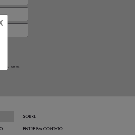
X
ssionária.
SOBRE
TO
ENTRE EM CONTATO