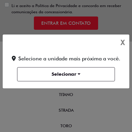
Li e aceito a
Política de Privacidade
e concordo em receber
comunicações da concessionária.
ENTRAR EM CONTATO
X
Selecione a unidade mais próxima a você.
OFERTAS
Selecionar
NOVOS
TITANO
STRADA
TORO