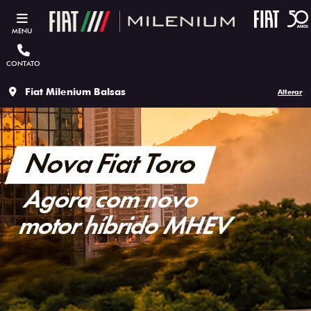
MENU
CONTATO
Fiat Milenium Balsas
Alterar