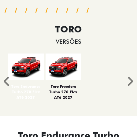
TORO
VERSÕES
Anterior
P
Toro Endurance
Toro Freedom
Turbo 270 Flex
Turbo 270 Flex
AT6 2027
AT6 2027
Toro Endurance Turbo