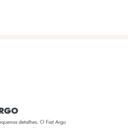
VIÇOS
FIAT + SEM PARAR
 E DESIGN INTERNO
ogo Fiat também aparecem no interior do