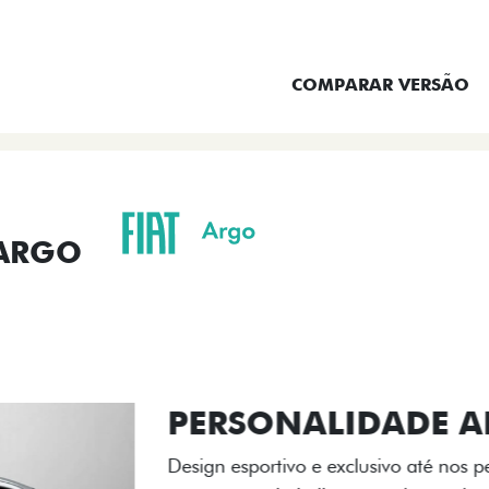
ENTRAR EM CONTATO
COMPARAR VERSÃO
 ARGO
ORMANCE
SEGURANÇA
ACESSÓRIOS
SER
ACABAMENTO
A flag italiana e o novo l