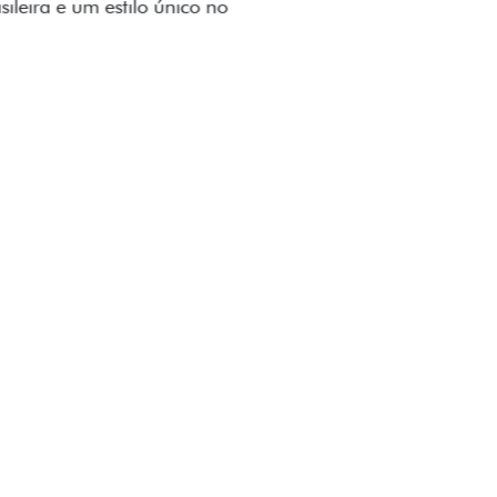
to impecável e detalhes escurecidos.
uzes