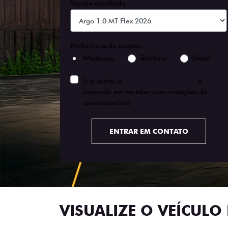
Versão escolhida
Preferência de contato:
Whatsapp
Telefone
Email
Li e aceito a
Política de Privacidade
e
concordo em receber comunicações da
concessionária.
ENTRAR EM CONTATO
VISUALIZE O VEÍCULO 