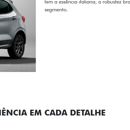
carro, que possui acabamen
Próximo
Previous
Next
Conjunto de l
IÊNCIA EM CADA DETALHE