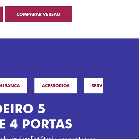
COMPARAR VERSÃO
GURANÇA
ACESSÓRIOS
SERVIÇOS
F
EIRO 5
E 4 PORTAS
nfortável na Fiat Strada, que conta com