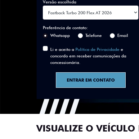
Versão escolhida
Preferência de contato:
Whatsapp
Telefone
Email
Li e aceito a
Política de Privacidade
e
concordo em receber comunicações da
concessionária.
ENTRAR EM CONTATO
VISUALIZE O VEÍCULO 