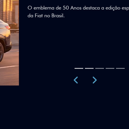
Teto bicolor, adesivos esti
uma identidade visual únic
Próximo
Previous
Next
Teto Panorâm