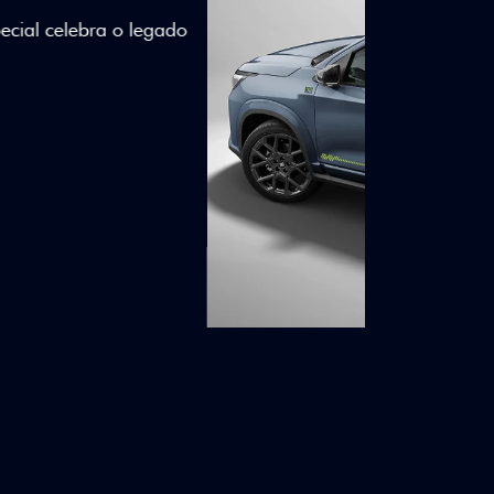
lizados e detalhes em Citrus Green criam
a.
ico