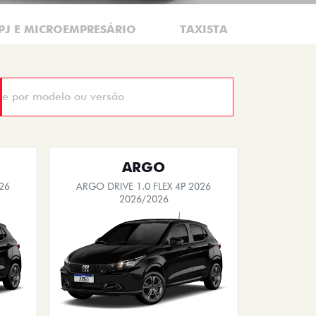
PJ E MICROEMPRESÁRIO
TAXISTA
MOTORI
ARGO
26
ARGO DRIVE 1.0 FLEX 4P 2026
2026/2026