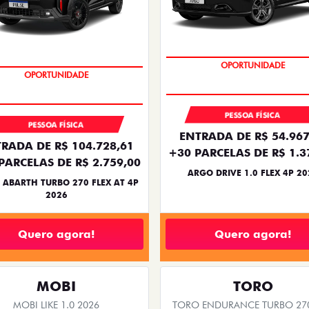
BÔNUS DE 6 MIL REAIS
TAXA ZERO
PESSOA FÍSICA
PESSOA FÍSICA
ENTRADA DE R$ 54.967
RADA DE R$ 104.728,61
+30 PARCELAS DE R$ 1.3
PARCELAS DE R$ 2.759,00
ARGO DRIVE 1.0 FLEX 4P 20
 ABARTH TURBO 270 FLEX AT 4P
2026
Quero agora!
Quero agora!
MOBI
TORO
MOBI LIKE 1.0 2026
TORO ENDURANCE TURBO 270