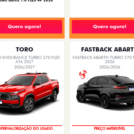
RGO DRIVE 1.0 FLEX 4P 2026
Quero agora!
Quero agora!
TORO
FASTBACK ABAR
 ENDURANCE TURBO 270 FLEX
FASTBACK ABARTH TURBO 270 F
AT6 2027
2026
2026/2027
2026/2026
COM USADO NA TROCA
SAIA DE FIAT 0KM