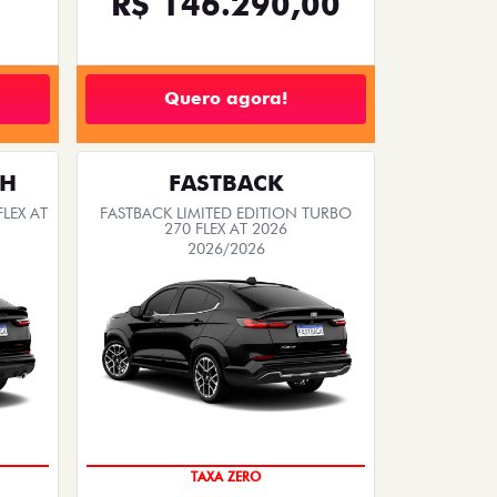
R$ 146.290,00
Quero agora!
TH
FASTBACK
LEX AT
FASTBACK LIMITED EDITION TURBO
270 FLEX AT 2026
2026/2026
PREÇO IMPERDÍVEL