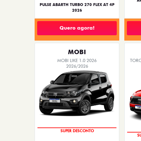
A
PULSE ABARTH TURBO 270 FLEX AT 4P
2026
Quero agora!
MOBI
MOBI LIKE 1.0 2026
TORO
2026/2026
TAXA ZERO