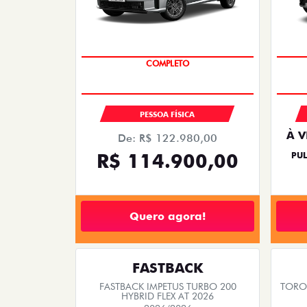
COMPLETO
PESSOA FÍSICA
À V
De: R$ 122.980,00
R$ 114.900,00
PUL
Quero agora!
FASTBACK
FASTBACK IMPETUS TURBO 200
TORO 
HYBRID FLEX AT 2026