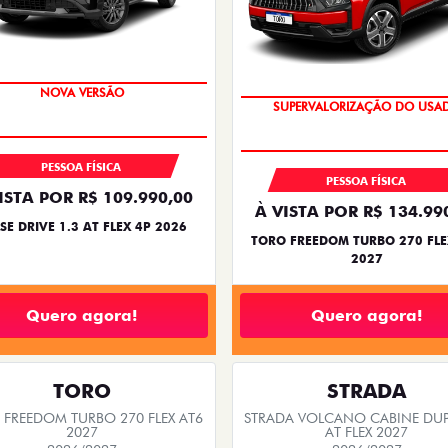
PREÇO IMPERDÍVEL
OPORTUNIDADE
PESSOA FÍSICA
PESSOA FÍSICA
ISTA POR R$ 109.990,00
À VISTA POR R$ 134.99
SE DRIVE 1.3 AT FLEX 4P 2026
TORO FREEDOM TURBO 270 FLE
2027
Quero agora!
Quero agora!
TORO
STRADA
FREEDOM TURBO 270 FLEX AT6
STRADA VOLCANO CABINE DUP
2027
AT FLEX 2027