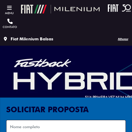
MENU
CONTATO
Fiat Milenium Balsas
Alterar
SOLICITAR PROPOSTA