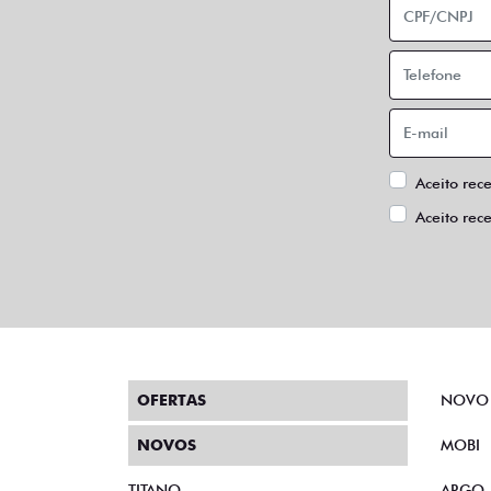
Aceito rec
Aceito rec
OFERTAS
NOVO
NOVOS
MOBI
TITANO
ARGO