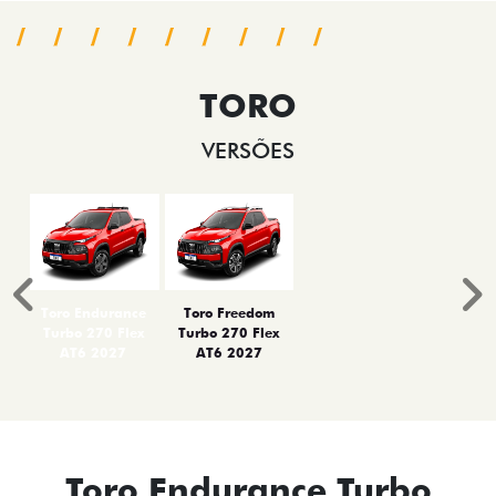
TORO
VERSÕES
Anterior
P
Toro Endurance
Toro Freedom
Turbo 270 Flex
Turbo 270 Flex
AT6 2027
AT6 2027
Toro Endurance Turbo