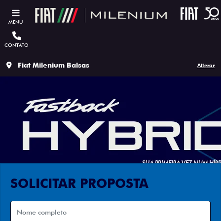
MENU
CONTATO
Fiat Milenium Balsas
Alterar
SOLICITAR PROPOSTA