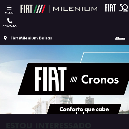
MENU
CONTATO
Fiat Milenium Balsas
Alterar
ESTOU INTERESSADO