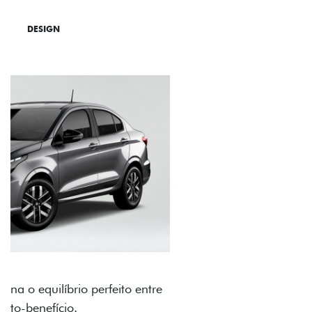
DESIGN
TECNOLOGIA
PERFORMANCE
RODAS DE LIGA-LEVE
As rodas de liga leve com desenho dinâmico e
acabamento diamantado elevam o estilo do Fiat