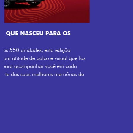
Próximo
Previous
Next
Tecnologia que acompanha o seu ritmo
VISUAL COM ENERGIA LOLLABR
Se liga no que compõe a identidade exclusiva do
festival: série numerada, adesivo lateral LollaBR e a
soleira temática que reforçam a exclusividade,
enquanto os detalhes escurecidos, o teto bicolor e as
rodas de liga-leve aro 16” em preto brilhante
completam o visual com ainda mais estilo.