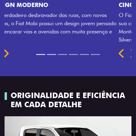
CINCO OPÇÕES DE CORES
O Fiat Mobi tem sempre uma opção de cor que é a
sua cara. Escolha entre o Preto Vulcano, Vermelho
Montecarlo, Branco Banchisa, Prata Bari e Cinza
Silverstone.
Próximo
Previous
Next
Rodas de liga leve
ORIGINALIDADE E EFICIÊNCIA
EM CADA DETALHE