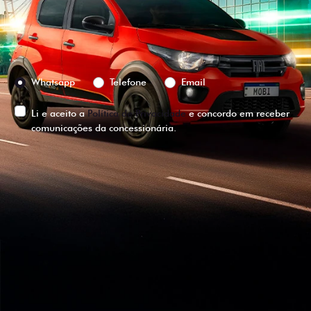
Versão escolhida
Preferência de contato:
Whatsapp
Telefone
Email
Li e aceito a
Política de Privacidade
e concordo em receber
comunicações da concessionária.
ENTRAR EM CONTATO
VISUALIZE O
VEÍCULO EM
360°