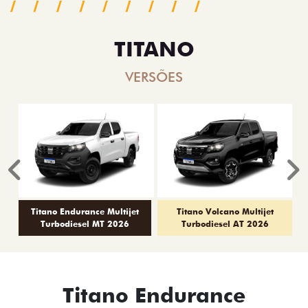
TITANO
VERSÕES
Anterior
P
Titano Endurance Multijet
Titano Volcano Multijet
Turbodiesel MT 2026
Turbodiesel AT 2026
Titano Endurance