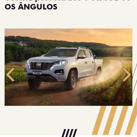
OS ÂNGULOS
Anterior
Próx