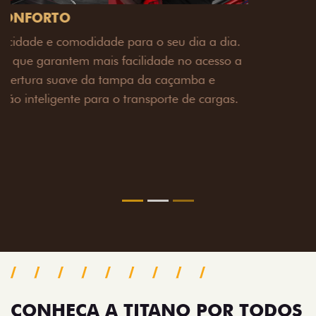
PACK OFF-ROAD
Prepare sua picape para qualquer desafio. O Pack
off-road combina engate de reboque para até 3,5
toneladas, alargadores de para-lamas e overbumper,
oferecendo mais capacidade de reboque, proteção
extra para a carroceria e um visual ainda mais
imponente para enfrentar qualquer terreno com
confiança.
Próximo
Previous
Next
Pack tecnologia
CONHEÇA A TITANO POR TODOS