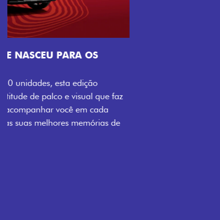
Próximo
Previous
Next
Tecnologia que acompanha o seu ritmo
VISUAL COM ENERGIA LOLLABR
Se liga no que compõe a identidade exclusiva do
festival: série numerada, adesivo lateral LollaBR e a
soleira temática que reforçam a exclusividade,
enquanto os detalhes escurecidos, o teto bicolor e as
rodas de liga-leve aro 16” em preto brilhante
completam o visual com ainda mais estilo.