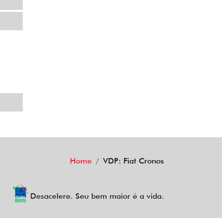
Home
VDP: Fiat Cronos
Desacelere. Seu bem maior é a vida.