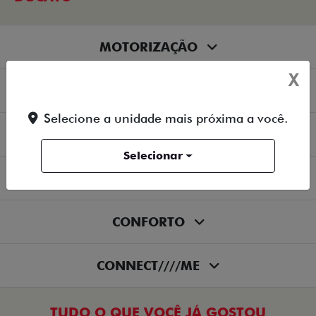
MOTORIZAÇÃO
X
SEGURANÇA
Selecione a unidade mais próxima a você.
TRANSFORMAÇÃO
Selecionar
TECNOLOGIA
CONFORTO
CONNECT////ME
TUDO O QUE VOCÊ JÁ GOSTOU