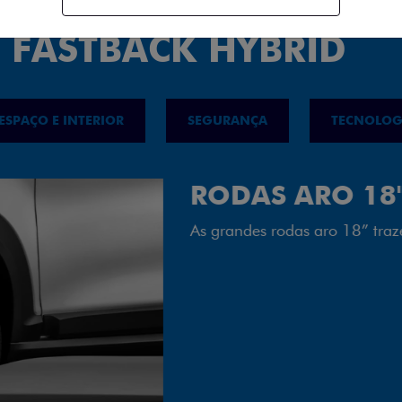
 FASTBACK HYBRID
ESPAÇO E INTERIOR
SEGURANÇA
TECNOLOG
FAROL FULL 
Tecnologia dos faróis tot
luminosidade, maior durab