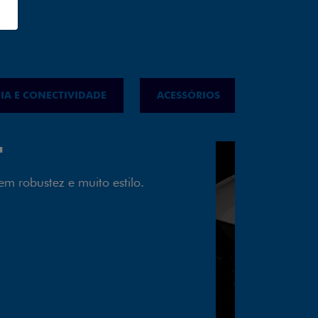
IA E CONECTIVIDADE
ACESSÓRIOS
IPVA
LED
almente em LED garante melhor
ilidade e mais economia para você.