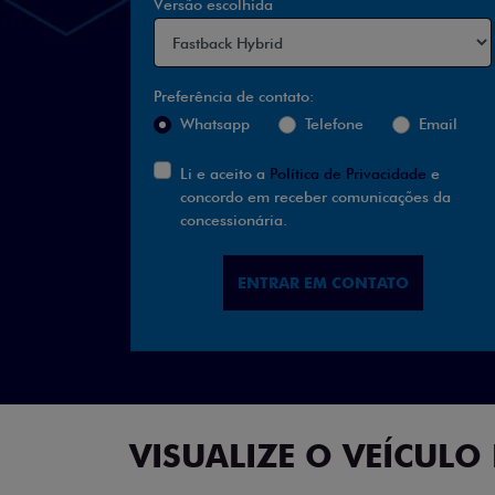
Versão escolhida
Preferência de contato:
Whatsapp
Telefone
Email
Li e aceito a
Política de Privacidade
e
concordo em receber comunicações da
concessionária.
ENTRAR EM CONTATO
VISUALIZE O VEÍCULO 