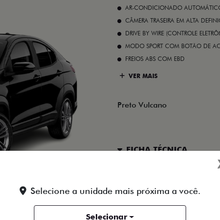
AR-CONDICIONADO AUTOMÁTICO 
CÂMERA TRASEIRA EM ALTA DEFIN
DRIVE BY WIRE (CONTROLE ELETR
MODO SPORT COM BOTÃO DE A
FREIOS ABS COM EBD
VER MAIS
Preto Vulcano
FICHA TÉCNICA
ENTRAR EM CONTATO
Selecione a unidade mais próxima a você.
Selecionar