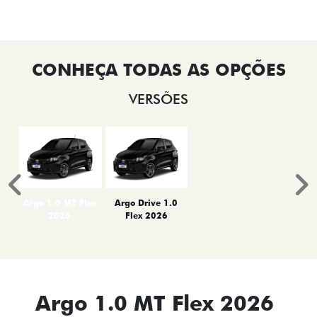
VERSÕES
Anterior
P
Argo 1.0 MT Flex
Argo Drive 1.0
2026
Flex 2026
Argo 1.0 MT Flex 2026