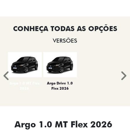
VERSÕES
Anterior
P
Argo 1.0 MT Flex
Argo Drive 1.0
2026
Flex 2026
Argo 1.0 MT Flex 2026