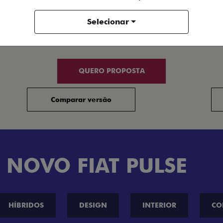
+ VER MAIS ITENS DE SÉRIE
+
Selecionar
FICHA TÉCNICA
QUERO PROPOSTA
Comparar versão
 NOVO FIAT PULSE
HÍBRIDOS
DESIGN
INTERIOR
CO