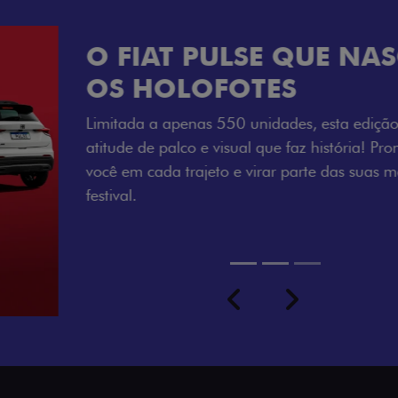
VISUAL COM 
Se liga no que compõe a ide
numerada, adesivo lateral 
a exclusividade, enquanto o
rodas de liga-leve aro 16”
com ainda mais estilo.
Previous
Next
seu ritmo