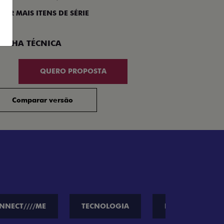
 VER MAIS ITENS DE SÉRIE
Compar
FICHA TÉCNICA
QUERO PROPOSTA
Comparar versão
NNECT////ME
TECNOLOGIA
PERFORMANCE