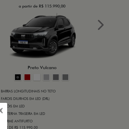
a partir de R$ 115.990,00
a 
Next
BRAKE-LIGHT
BARRAS LONG
RODA DE LIGA
Preto Vulcano
ALARME ANT
ASR (CONTRO
A PARTIR DE R$ 1
+ VER MAIS I
BARRAS LONGITUDINAIS NO TETO
FAROIS DIURNOS EM LED (DRL)
FARÓIS EM LED
FICHA TÉ
X
LANTERNA TRASEIRA EM LED
ALARME ANTIFURTO
ARTIR DE R$ 115.990,00