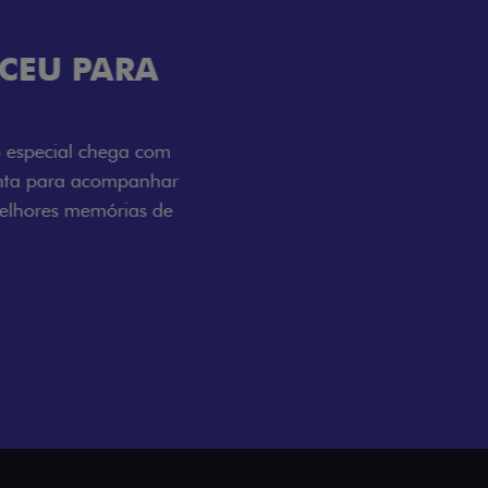
ENERGIA LOLLABR
ntidade exclusiva do festival: série
LollaBR e a soleira temática que reforçam
s detalhes escurecidos, o teto bicolor e as
 em preto brilhante completam o visual