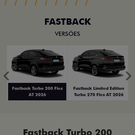
FASTBACK
VERSÕES
Anterior
P
Fastback Turbo 200 Flex
Fastback Limited Edition
AT 2026
Turbo 270 Flex AT 2026
Fastback Turbo 200