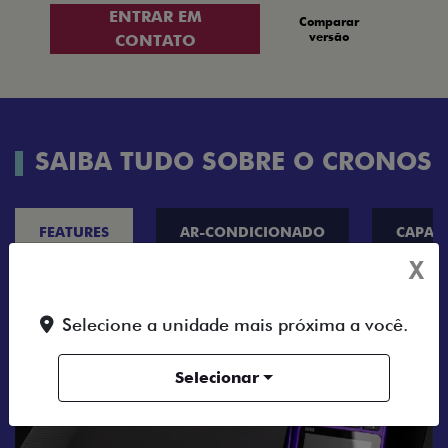
ENTRAR EM
Comparar
versão
CONTATO
SAIBA TUDO SOBRE O CRONOS
FEATURES
AR-CONDICIONADO
CAPAC
X
Selecione a unidade mais próxima a você.
Selecionar