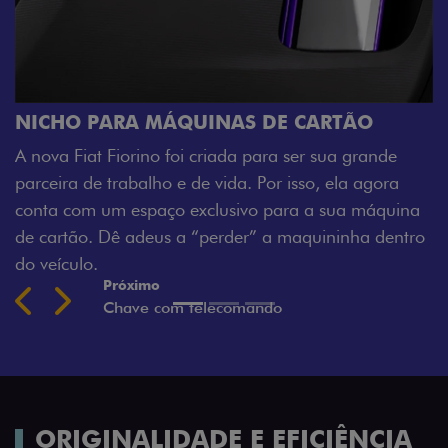
CARTÃO
CHAVE COM TELECOMANDO
er sua grande
Agora, a chave da sua nova Fiorino pode 
so, ela agora
veículo também à distância, e não mais 
 a sua máquina
fechadura. São detalhes como esse que 
quininha dentro
mais fluidez para o seu dia de trabalho.
Previous
Next
ORIGINALIDADE E EFICIÊNCIA