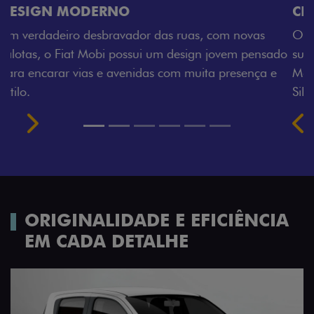
CINCO OPÇÕES DE CORES
O Fiat Mobi tem sempre uma opção de cor que é a
sua cara. Escolha entre o Preto Vulcano, Vermelho
Montecarlo, Branco Banchisa, Prata Bari e Cinza
Silverstone.
Próximo
Previous
Next
Rodas de liga leve
ORIGINALIDADE E EFICIÊNCIA
EM CADA DETALHE