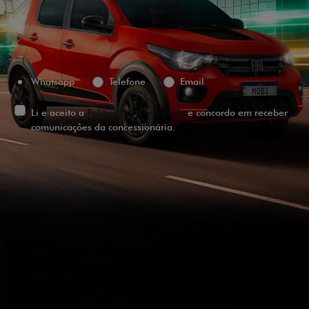
Versão escolhida
Preferência de contato:
Whatsapp
Telefone
Email
Li e aceito a
Política de Privacidade
e concordo em receber
comunicações da concessionária.
ENTRAR EM CONTATO
VISUALIZE O
VEÍCULO EM
360°