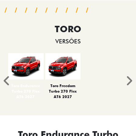
TORO
VERSÕES
Anterior
P
Toro Endurance
Toro Freedom
Turbo 270 Flex
Turbo 270 Flex
AT6 2027
AT6 2027
Toro Endurance Turbo