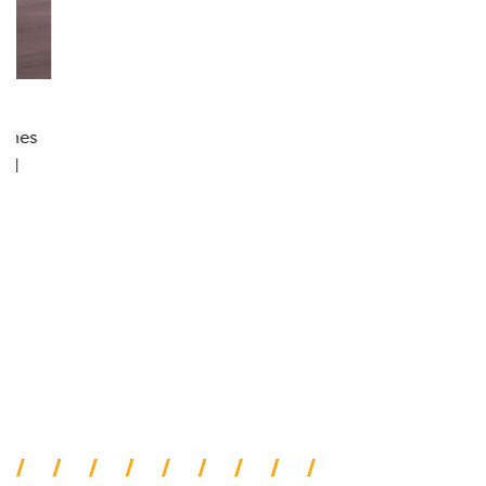
ADESIVOS ESTILIZADOS
Os adesivos aplicados no capô e nas laterais
reforçam a identidade única dessa edição para lá de
comemorativa.
Próximo
Previous
Next
Tecnologia de série
A SUA TORO POR TODOS OS
ÂNGULOS